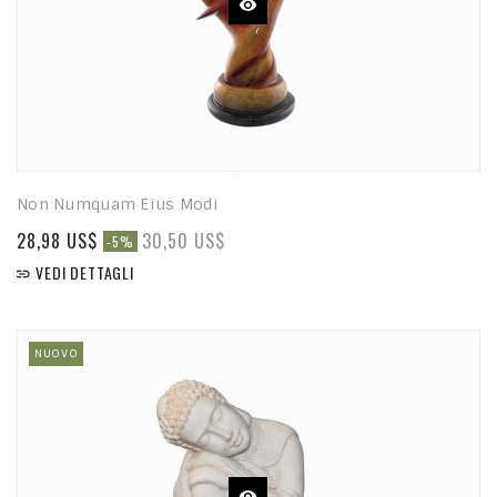
Non Numquam Eius Modi
28,98 US$
30,50 US$
-5%
VEDI DETTAGLI

NUOVO