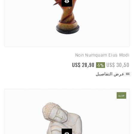
Non Numquam Eius Modi
US$ 28٫98
US$ 30٫50
-5%
عرض التفاصيل

جديد