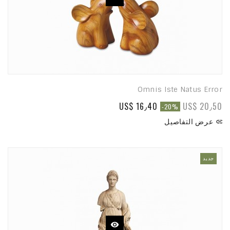
Omnis Iste Natus Error
US$ 16٫40
US$ 20٫50
-20%
عرض التفاصيل

جديد