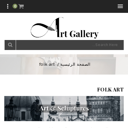


0
الصفحة الرئيسية
folk art
FOLK ART