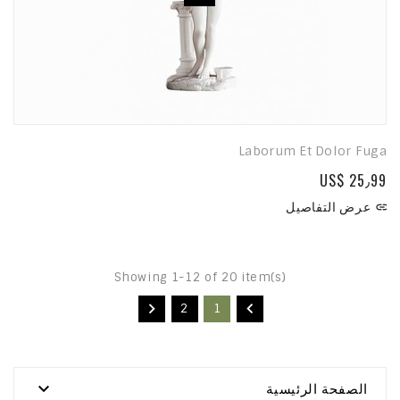
Laborum Et Dolor Fuga
US$ 25٫99
عرض التفاصيل

Showing 1-12 of 20 item(s)


2
1

الصفحة الرئيسية