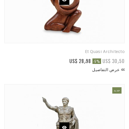
Et Quasi Architecto
US$ 28٫98
US$ 30٫50
-5%
عرض التفاصيل

جديد