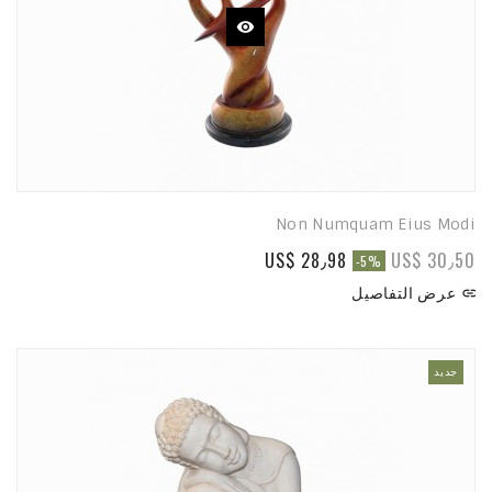
Non Numquam Eius Modi
US$ 28٫98
US$ 30٫50
-5%
عرض التفاصيل

جديد