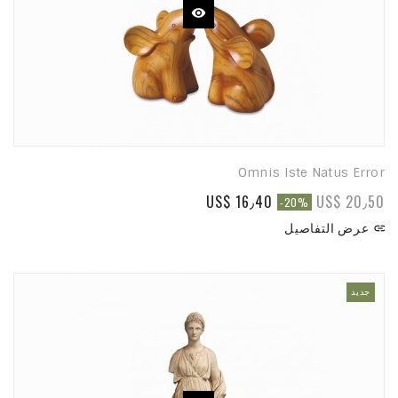
Omnis Iste Natus Error
US$ 16٫40
US$ 20٫50
-20%
عرض التفاصيل

جديد